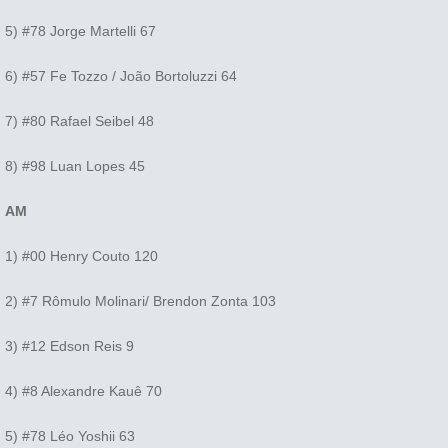
5) #78 Jorge Martelli 67
6) #57 Fe Tozzo / João Bortoluzzi 64
7) #80 Rafael Seibel 48
8) #98 Luan Lopes 45
AM
1) #00 Henry Couto 120
2) #7 Rômulo Molinari/ Brendon Zonta 103
3) #12 Edson Reis 9
4) #8 Alexandre Kauê 70
5) #78 Léo Yoshii 63