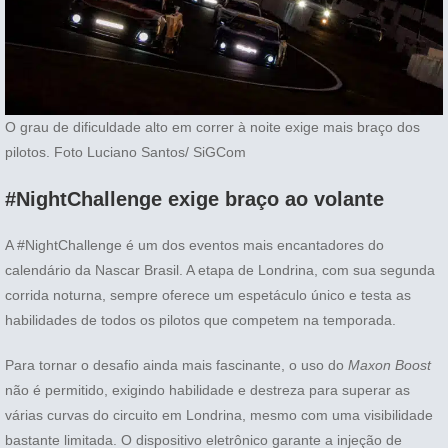
O grau de dificuldade alto em correr à noite exige mais braço dos
pilotos. Foto Luciano Santos/ SiGCom
#NightChallenge exige braço ao volante
A #NightChallenge é um dos eventos mais encantadores do
calendário da Nascar Brasil. A etapa de Londrina, com sua segunda
corrida noturna, sempre oferece um espetáculo único e testa as
habilidades de todos os pilotos que competem na temporada.
Para tornar o desafio ainda mais fascinante, o uso do
Maxon Boost
não é permitido, exigindo habilidade e destreza para superar as
várias curvas do circuito em Londrina, mesmo com uma visibilidade
bastante limitada. O dispositivo eletrônico garante a injeção de