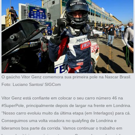
O gaúcho Vitor Genz comemora sua primeira pole na Nascar Brasil.
Foto: Luciano Santos/ SIGCom
Vitor Genz está confiante em colocar o seu carro número 46 na
#SuperPole, principalmente depois de largar na frente em Londrina.
“Nosso carro evoluiu muito da última etapa (em Interlagos) para cá.
Conseguimos uma volta voadora no qualyfing de Londrina e
lideramos boa parte da corrida. Vamos continuar o trabalho em