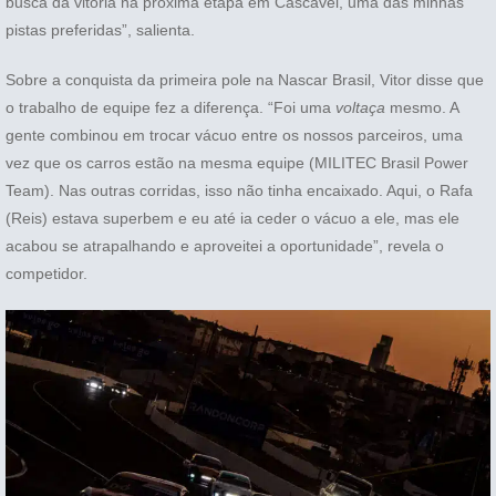
busca da vitória na próxima etapa em Cascavel, uma das minhas
pistas preferidas”, salienta.
Sobre a conquista da primeira pole na Nascar Brasil, Vitor disse que
o trabalho de equipe fez a diferença. “Foi uma
voltaça
mesmo. A
gente combinou em trocar vácuo entre os nossos parceiros, uma
vez que os carros estão na mesma equipe (MILITEC Brasil Power
Team). Nas outras corridas, isso não tinha encaixado. Aqui, o Rafa
(Reis) estava superbem e eu até ia ceder o vácuo a ele, mas ele
acabou se atrapalhando e aproveitei a oportunidade”, revela o
competidor.