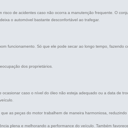
m risco de acidentes caso não ocorra a manutenção frequente. O conj
eixa o automóvel bastante desconfortável ao trafegar.
 bom funcionamento. Só que ele pode secar ao longo tempo, fazendo c
eocupação dos proprietários.
de ocasionar caso o nível do óleo não esteja adequado ou a data de tro
veículo.
 que as peças do motor trabalhem de maneira harmoniosa, reduzindo o 
tência plena e melhorando a performance do veículo. Também favore