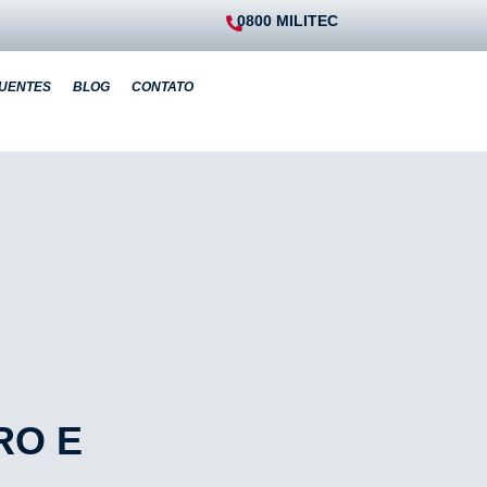
0800
M
I
L
I
T
E
C
UENTES
BLOG
CONTATO
RO E