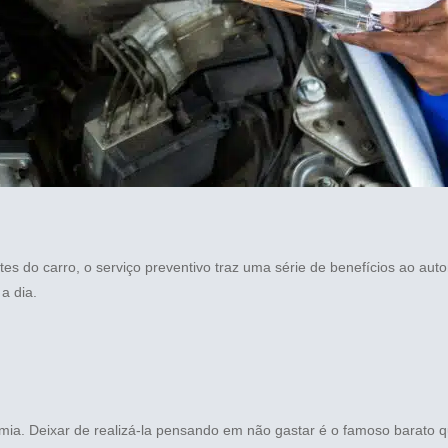
tes do carro, o serviço preventivo traz uma série de benefícios ao aut
a dia.
mia. Deixar de realizá-la pensando em não gastar é o famoso barato q