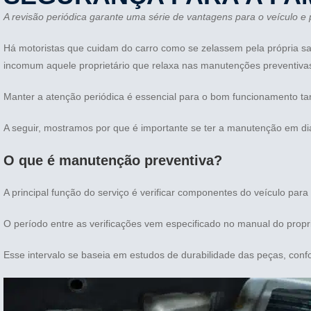
A revisão periódica garante uma série de vantagens para o veículo e p
Há motoristas que cuidam do carro como se zelassem pela própria saú
incomum aquele proprietário que relaxa nas manutenções preventiv
Manter a atenção periódica é essencial para o bom funcionamento tan
A seguir, mostramos por que é importante se ter a manutenção em dia
O que é manutenção preventiva?
A principal função do serviço é verificar componentes do veículo par
O período entre as verificações vem especificado no manual do propr
Esse intervalo se baseia em estudos de durabilidade das peças, conf