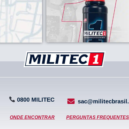
0800
M
I
L
I
T
E
C
sac@militecbrasil
ONDE ENCONTRAR
PERGUNTAS FREQUENTES