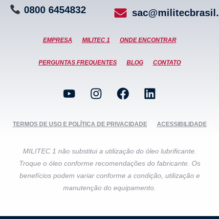
0800
6
4
5
4
8
3
2
sac@militecbrasil
EMPRESA
MILITEC 1
ONDE ENCONTRAR
PERGUNTAS FREQUENTES
BLOG
CONTATO
TERMOS DE USO E POLÍTICA DE PRIVACIDADE
ACESSIBILIDADE
MILITEC 1 não substitui a utilização do óleo lubrificante.
Troque o óleo conforme recomendações do fabricante. Os
benefícios podem variar conforme a condição, utilização e
manutenção do equipamento.