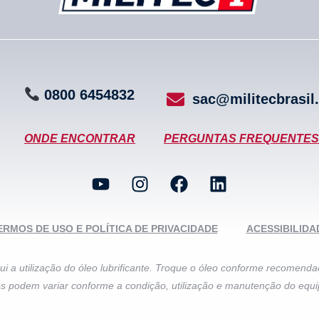
0800
6
4
5
4
8
3
2
sac@militecbrasil
ONDE ENCONTRAR
PERGUNTAS FREQUENTES
ERMOS DE USO E POLÍTICA DE PRIVACIDADE
ACESSIBILIDA
ui a utilização do óleo lubrificante. Troque o óleo conforme recomenda
os podem variar conforme a condição, utilização e manutenção do equ