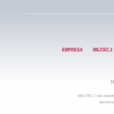
EMPRESA
MILITEC 1
T
MILITEC 1 não substit
benefíci